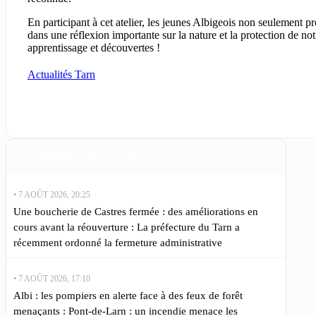
En participant à cet atelier, les jeunes Albigeois non seulement p
dans une réflexion importante sur la nature et la protection de n
apprentissage et découvertes !
Actualités Tarn
Actualités Tarn en direct
• 7 AOÛT 2026, 20:25
Une boucherie de Castres fermée : des améliorations en
cours avant la réouverture : La préfecture du Tarn a
récemment ordonné la fermeture administrative
• 7 AOÛT 2026, 17:10
Albi : les pompiers en alerte face à des feux de forêt
menaçants : Pont-de-Larn : un incendie menace les