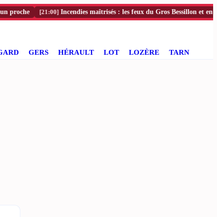
che
[21:00]
Incendies maîtrisés : les feux du Gros Bessillon et en Lozère st
GARD
GERS
HÉRAULT
LOT
LOZÈRE
TARN