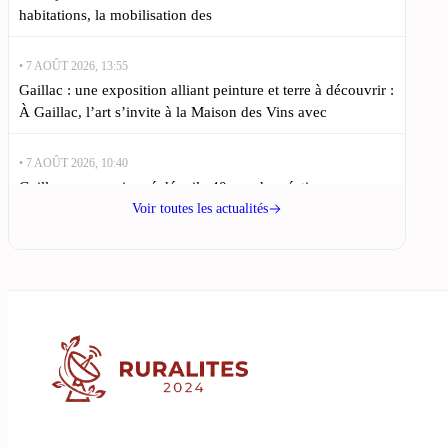
habitations, la mobilisation des
• 7 AOÛT 2026, 13:55
Gaillac : une exposition alliant peinture et terre à découvrir :
À Gaillac, l’art s’invite à la Maison des Vins avec
• 7 AOÛT 2026, 10:40
Gaillac : un passionné dévoile 40 ans de créations
miniatures fascinantes : Dans le Tarn, un groupe de
Voir toutes les actualités
passionnés de modélisme ferroviaire
• 7 AOÛT 2026, 07:25
Les meilleures baignades à découvrir dans le Tarn et le
Lauragais : En quête de fraîcheur cet été dans le Tarn ?
• 6 AOÛT 2026, 18:20
La Maison Yves Thuriès réunit ses franchisés à Albi pour sa
Convention Nationale : Les artisans chocolatiers de la
Maison Yves Thuriès se réunissent