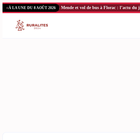
Aller
n Lozère, fièvre équine à Mende et vol de bus à Florac : l’actu du jour
[
À LA UNE DU 8 AOÛT 2026
au
contenu