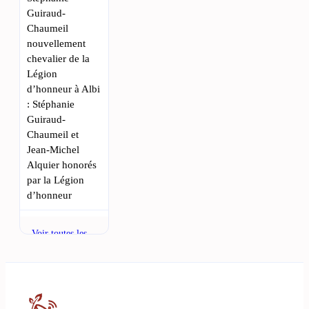
Guiraud-
Chaumeil
nouvellement
chevalier de la
Légion
d’honneur à Albi
: Stéphanie
Guiraud-
Chaumeil et
Jean-Michel
Alquier honorés
par la Légion
d’honneur
• 7 AOÛT 2026,
Voir toutes les
20:25
actualités
Une boucherie
de Castres
fermée : des
améliorations en