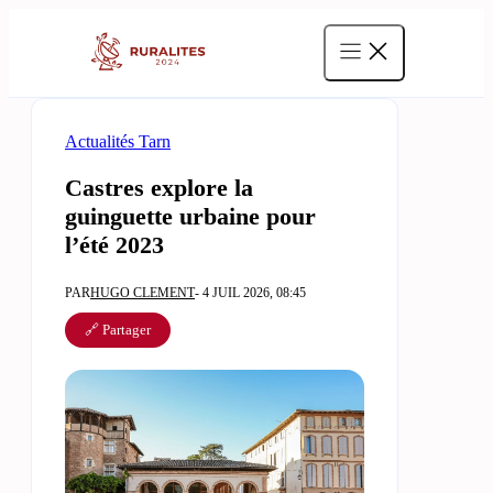
Aller
au
contenu
Actualités Tarn
Castres explore la
guinguette urbaine pour
l’été 2023
PAR
HUGO CLEMENT
- 4 JUIL 2026, 08:45
🔗 Partager