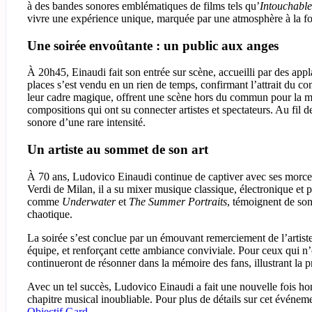
à des bandes sonores emblématiques de films tels qu’
Intouchable
vivre une expérience unique, marquée par une atmosphère à la foi
Une soirée envoûtante : un public aux anges
À 20h45, Einaudi fait son entrée sur scène, accueilli par des ap
places s’est vendu en un rien de temps, confirmant l’attrait du co
leur cadre magique, offrent une scène hors du commun pour la mu
compositions qui ont su connecter artistes et spectateurs. Au fil 
sonore d’une rare intensité.
Un artiste au sommet de son art
À 70 ans, Ludovico Einaudi continue de captiver avec ses morceau
Verdi de Milan, il a su mixer musique classique, électronique et 
comme
Underwater
et
The Summer Portraits
, témoignent de son
chaotique.
La soirée s’est conclue par un émouvant remerciement de l’artiste
équipe, et renforçant cette ambiance conviviale. Pour ceux qui n’
continueront de résonner dans la mémoire des fans, illustrant la
Avec un tel succès, Ludovico Einaudi a fait une nouvelle fois hon
chapitre musical inoubliable. Pour plus de détails sur cet événem
Objectif Gard
.