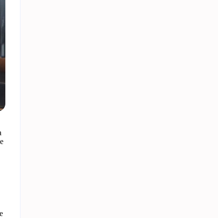
a
de
e