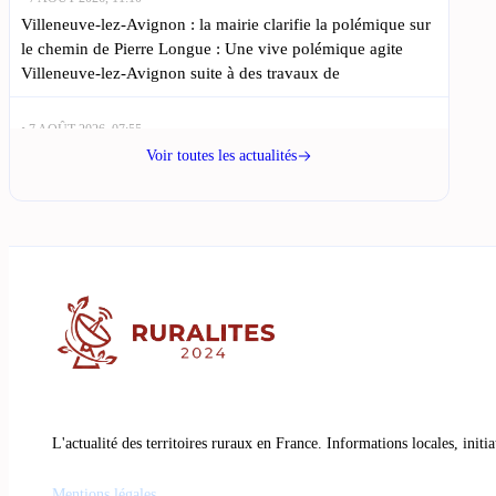
Villeneuve-lez-Avignon : la mairie clarifie la polémique sur
le chemin de Pierre Longue : Une vive polémique agite
Villeneuve-lez-Avignon suite à des travaux de
• 7 AOÛT 2026, 07:55
Nîmes : Maëva Benoit, 17 ans, vise la couronne de Miss
Voir toutes les actualités
Languedoc : Maëva Benoit, une jeune candidate de Saint-
Christol-lès-Alès, se prépare à
• 6 AOÛT 2026, 18:50
Les meilleures idées sorties à Nîmes et Alès pour le week-
end du 8-9 août : L’édition estivale des événements dans le
Gard se profile, offrant
• 6 AOÛT 2026, 15:35
Inscriptions des exposants ouvertes : nouveautés à Nîmes et
Alès : À Alès, la magie de Noël commence à se préparer
L'actualité des territoires ruraux en France. Informations locales, initi
Mentions légales