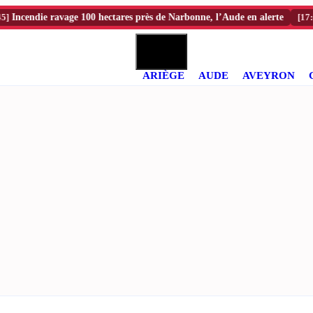
ndie ravage 100 hectares près de Narbonne, l’Aude en alerte
[17:40]
Inc
ARIÈGE
AUDE
AVEYRON