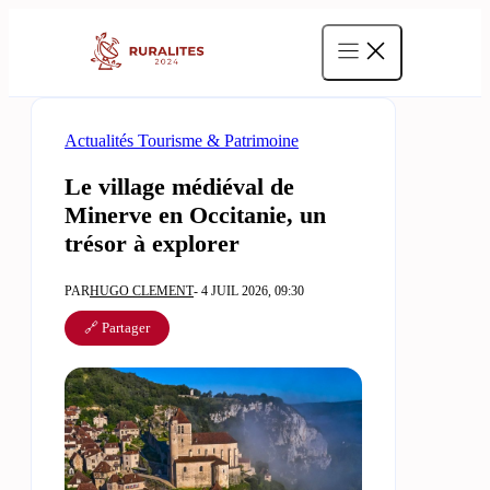
Aller
au
contenu
Actualités Tourisme & Patrimoine
Le village médiéval de
Minerve en Occitanie, un
trésor à explorer
PAR
HUGO CLEMENT
- 4 JUIL 2026, 09:30
🔗 Partager