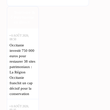
Tourisme &
Patrimoine
en direct
• 6 AOÛT 2026,
08:50
Occitanie
investit 750 000
euros pour
restaurer 38 sites
patrimoniaux :
La Région
Occitanie
franchit un cap
décisif pour la
conservation
• 6 AOÛT 2026,
05:35