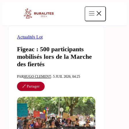
Aller
au
contenu
Actualités Lot
Figeac : 500 participants
mobilisés lors de la Marche
des fiertés
PAR
HUGO CLEMENT
- 5 JUIL 2026, 04:25
🔗 Partager