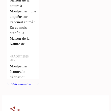
Maison de la
nature à
Montpellier : une
enquête sur
l’accueil animé :
En ce mois
d’août, la
Maison de la
Nature de
• 9 AOÛT 2026,
20:55
Montpellier :
écoutez le
débrief du
MHSC après le
Voir toutes les
match contre
actualités
Dijon : Le
Montpellier HSC
a entamé sa
saison de Ligue