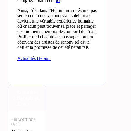
en ligne, notamment
ici
.
Ainsi, l’été dans l’Hérault ne se résume pas
seulement à des vacances au soleil, mais
devient une véritable expérience humaine
où chacun peut trouver sa place et partager
des moments mémorables au bord de l’eau.
Profiter de la beauté des paysages tout en
côtoyant des artistes de renom, tel est le
défi et la promesse de cet été héraultais.
Actualités Hérault
Actualités
Hérault en
direct
• 10 AOÛT 2026,
06:40