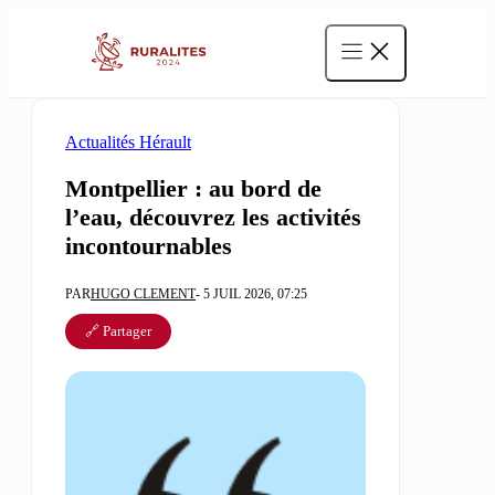
Aller
au
contenu
Actualités Hérault
Montpellier : au bord de
l’eau, découvrez les activités
incontournables
PAR
HUGO CLEMENT
- 5 JUIL 2026, 07:25
🔗 Partager