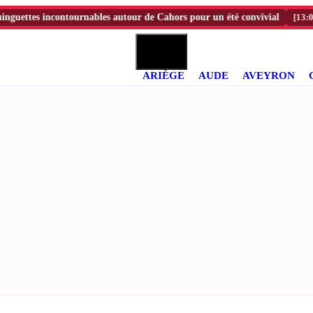
tes incontournables autour de Cahors pour un été convivial
[13:00]
Où o
ARIÈGE
AUDE
AVEYRON