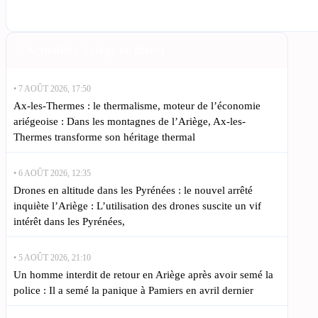
Actualités Ariège en direct
• 7 AOÛT 2026, 17:50
Ax-les-Thermes : le thermalisme, moteur de l’économie
ariégeoise : Dans les montagnes de l’Ariège, Ax-les-
Thermes transforme son héritage thermal
• 6 AOÛT 2026, 12:35
Drones en altitude dans les Pyrénées : le nouvel arrêté
inquiète l’Ariège : L’utilisation des drones suscite un vif
intérêt dans les Pyrénées,
• 5 AOÛT 2026, 21:10
Un homme interdit de retour en Ariège après avoir semé la
police : Il a semé la panique à Pamiers en avril dernier