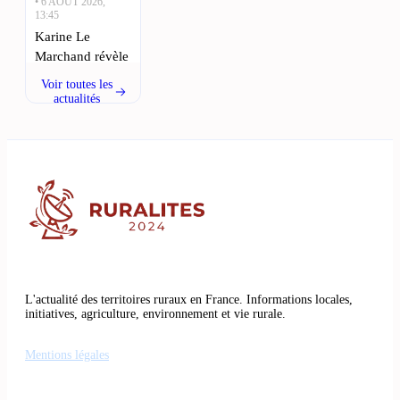
• 6 AOÛT 2026,
13:45
Karine Le
Marchand révèle
des secrets des
Voir toutes les
candidats de
actualités
L’amour est dans
le pré : Karine
Le Marchand,
emblématique
animatrice de
l’émission «
L’amour est
• 6 AOÛT 2026,
02:00
L'actualité des territoires ruraux en France. Informations locales,
Un plan
initiatives, agriculture, environnement et vie rurale.
ambitieux pour
soutenir les
Mentions légales
agriculteurs
d’Occitanie et