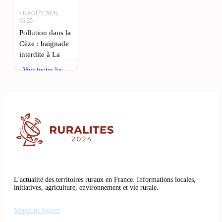
• 8 AOÛT 2026,
16:25
Pollution dans la
Cèze : baignade
interdite à La
Roque-sur-Cèze
Voir toutes les
et Bagnols :
actualités
Suite à un
épisode de
pollution, la
baignade est
désormais
• 8 AOÛT 2026,
13:10
Intervention
L'actualité des territoires ruraux en France. Informations locales,
d’un agent de
initiatives, agriculture, environnement et vie rurale.
propreté à Nîmes
avec sa lance
Mentions légales
spéciale : Ce