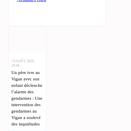
Actualités
Gard en
direct
• 8 AOÛT 2026,
19:40
Un père ivre au
Vigan avec son
enfant déclenche
l’alarme des
gendarmes : Une
intervention des
gendarmes au
Vigan a soulevé
des inquiétudes