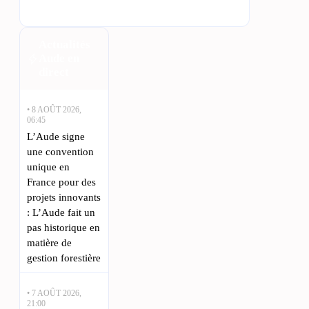
Actualités
Aude en
direct
• 8 AOÛT 2026,
06:45
L’Aude signe
une convention
unique en
France pour des
projets innovants
: L’Aude fait un
pas historique en
matière de
gestion forestière
• 7 AOÛT 2026,
21:00