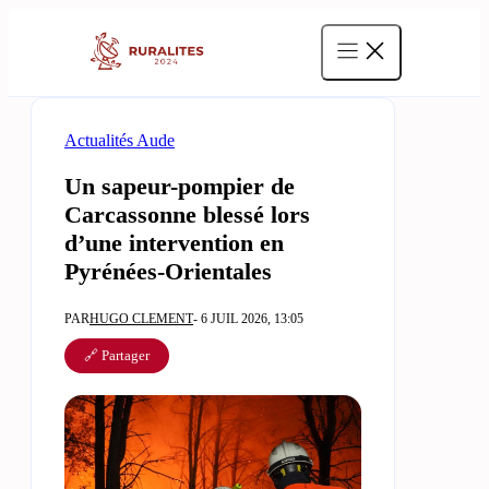
Aller
au
contenu
Actualités Aude
Un sapeur-pompier de
Carcassonne blessé lors
d’une intervention en
Pyrénées-Orientales
PAR
HUGO CLEMENT
- 6 JUIL 2026, 13:05
🔗 Partager