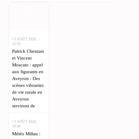
Actualités
Aveyron en
direct
• 5 AOÛT 2026,
22:55
Patrick Chesnais
et Vincent
Moscato : appel
aux figurants en
Aveyron : Des
scènes vibrantes
de vie rurale en
Aveyron
serviront de
• 5 AOÛT 2026,
19:40
Météo Millau :