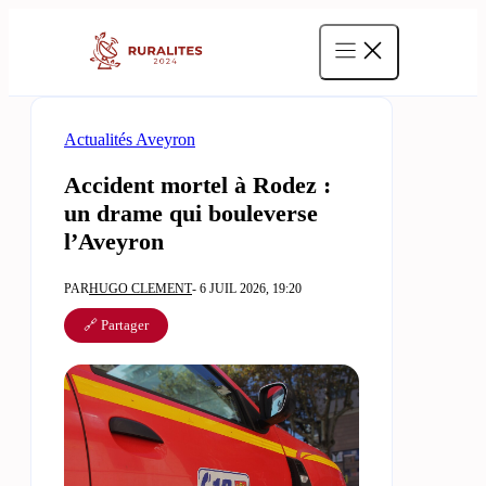
Aller
au
contenu
Actualités Aveyron
Accident mortel à Rodez :
un drame qui bouleverse
l’Aveyron
PAR
HUGO CLEMENT
- 6 JUIL 2026, 19:20
🔗 Partager