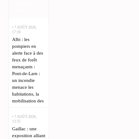
Tarn en
direct
• 7 AOÛT 2026,
17:10
Albi : les
pompiers en
alerte face à des
feux de forêt
menaçants :
Pont-de-Larn :
un incendie
menace les
habitations, la
mobilisation des
• 7 AOÛT 2026,
13:55
Gaillac : une
exposition alliant