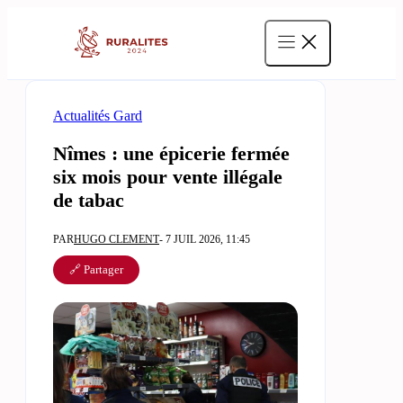
Aller
au
contenu
Actualités Gard
Nîmes : une épicerie fermée
six mois pour vente illégale
de tabac
PAR
HUGO CLEMENT
- 7 JUIL 2026, 11:45
🔗 Partager