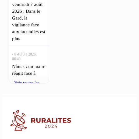
vendredi 7 août
2026 : Dans le
Gard, la
vigilance face
aux incendies est
plus
• 8 AOÛT 2026,
06:40
Nîmes : un maire
réagit face à
l’augmentation
Voir toutes les
des incivilités en
actualités
ville : La
commune de
Cabrières, située
à seulement 15
kilomètres à
• 7 AOÛT 2026,