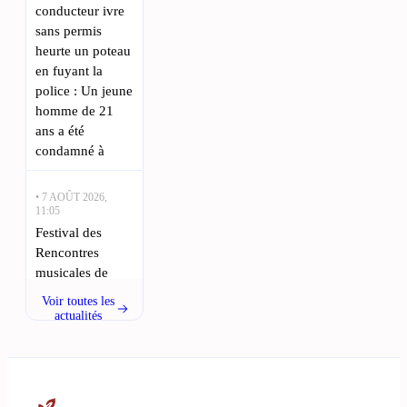
conducteur ivre
sans permis
heurte un poteau
en fuyant la
police : Un jeune
homme de 21
ans a été
condamné à
• 7 AOÛT 2026,
11:05
Festival des
Rencontres
musicales de
Figeac : concerts
Voir toutes les
dans des lieux
actualités
d’exception : Le
29e Festival des
Rencontres
Musicales de