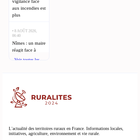
vigilance face
aux incendies est
plus
• 8 AOÛT 2026,
06:40
Nîmes : un maire
réagit face à
l’augmentation
Voir toutes les
des incivilités en
actualités
ville : La
commune de
Cabrières, située
à seulement 15
kilomètres à
• 7 AOÛT 2026,
20:55
Joachim
L'actualité des territoires ruraux en France. Informations locales,
Cadenas
initiatives, agriculture, environnement et vie rurale.
suspendu après