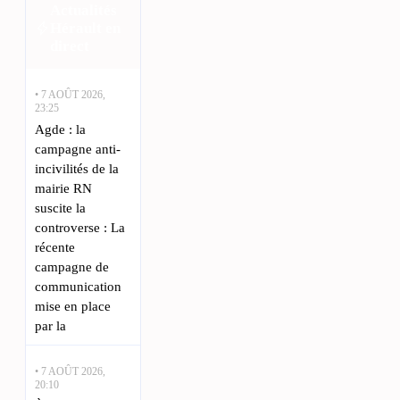
Actualités
Hérault en
direct
• 7 AOÛT 2026,
23:25
Agde : la
campagne anti-
incivilités de la
mairie RN
suscite la
controverse : La
récente
campagne de
communication
mise en place
par la
• 7 AOÛT 2026,
20:10