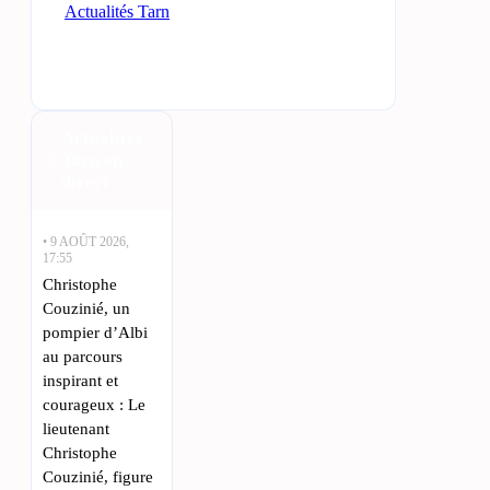
Actualités Tarn
Actualités
Tarn en
direct
• 9 AOÛT 2026,
17:55
Christophe
Couzinié, un
pompier d’Albi
au parcours
inspirant et
courageux : Le
lieutenant
Christophe
Couzinié, figure