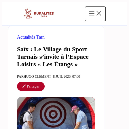
Aller
au
contenu
Actualités Tarn
Saïx : Le Village du Sport
Tarnais s’invite à l’Espace
Loisirs « Les Étangs »
PAR
HUGO CLEMENT
- 8 JUIL 2026, 07:00
🔗 Partager