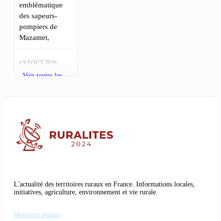
emblématique
des sapeurs-
pompiers de
Mazamet,
• 9 AOÛT 2026,
14:40
Voir toutes les
Montgolfières,
actualités
karaoké et jeux
de piste : les
bons plans de
l’été dans le Tarn
: Si vous
cherchez des
idées de sorties
pour ce week-
end
L'actualité des territoires ruraux en France. Informations locales,
initiatives, agriculture, environnement et vie rurale.
• 9 AOÛT 2026,
11:25
Mentions légales