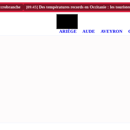
nche
[09:45]
Des températures records en Occitanie : les touristes déserte
ARIÈGE
AUDE
AVEYRON