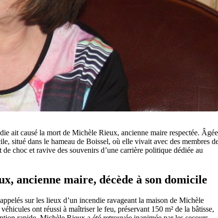
ndie ait causé la mort de Michèle Rieux, ancienne maire respectée. Âgée
cile, situé dans le hameau de Boissel, où elle vivait avec des membres d
 de choc et ravive des souvenirs d’une carrière politique dédiée au
ux, ancienne maire, décède à son domicile
 appelés sur les lieux d’un incendie ravageant la maison de Michèle
icules ont réussi à maîtriser le feu, préservant 150 m² de la bâtisse,
ntion rapide, Michèle Rieux a été retrouvée inanimée par les secours,