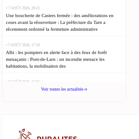
• 7 AOÛT 2026, 20:25
Une boucherie de Castres fermée : des améliorations en
cours avant la réouverture : La préfecture du Tarn a
récemment ordonné la fermeture administrative
• 7 AOÛT 2026, 17:10
Albi : les pompiers en alerte face à des feux de forêt
menaçants : Pont-de-Larn : un incendie menace les
habitations, la mobilisation des
• 7 AOÛT 2026, 13:55
Gaillac : une exposition alliant peinture et terre à découvrir :
Voir toutes les actualités
À Gaillac, l’art s’invite à la Maison des Vins avec
• 7 AOÛT 2026, 10:40
Gaillac : un passionné dévoile 40 ans de créations
miniatures fascinantes : Dans le Tarn, un groupe de
passionnés de modélisme ferroviaire