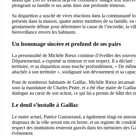
plongeant sa famille et ses amis dans une profonde tristesse.
Sa disparition a suscité de vives réactions dans la communauté loca
présents dans la maison, quatre autres membres de sa famille, en 
gendarmerie débute pour déterminer la cause de l’incendie, la vi
bienveillance envers les habitants.
Un hommage sincère et profond de ses pairs
La personnalité de Michèle Rieux continue d’éveiller des souve
Départemental, a exprimé sa tristesse et son respect. Il a déclaré 
territoire, et sa disparition nous touche profondément. » De mê
attachée à son territoire », soulignant son dévouement et sa capacit
Pour de nombreux habitants de Gaillac, Michèle Rieux incarnait 
sous la mandature de Charles Pistre, et a été élue maire de Gailla
dialogue au cœur de son action, ce qui lui a permis de bâtir des 
Le deuil s’installe à Gaillac
Le maire actuel, Patrice Gausserand, a également réagi en annon
drapeaux de la ville seront mis en berne, et un registre de condol
respect des institutions resteront gravés dans les mémoires des Gai
événement.