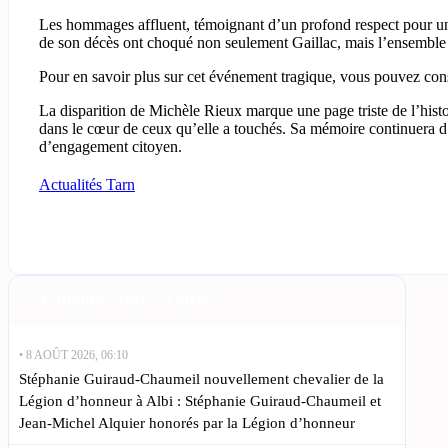
Les hommages affluent, témoignant d’un profond respect pour une
de son décès ont choqué non seulement Gaillac, mais l’ensembl
Pour en savoir plus sur cet événement tragique, vous pouvez cons
La disparition de Michèle Rieux marque une page triste de l’histo
dans le cœur de ceux qu’elle a touchés. Sa mémoire continuera d’i
d’engagement citoyen.
Actualités Tarn
Actualités Tarn en direct
• 8 AOÛT 2026, 06:10
Stéphanie Guiraud-Chaumeil nouvellement chevalier de la
Légion d’honneur à Albi : Stéphanie Guiraud-Chaumeil et
Jean-Michel Alquier honorés par la Légion d’honneur