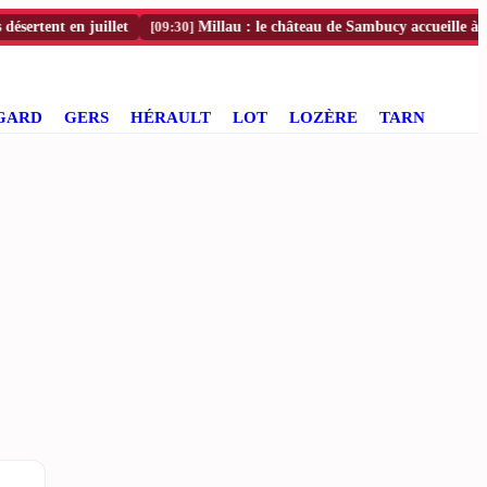
nt en juillet
[09:30]
Millau : le château de Sambucy accueille à nouveau
GARD
GERS
HÉRAULT
LOT
LOZÈRE
TARN