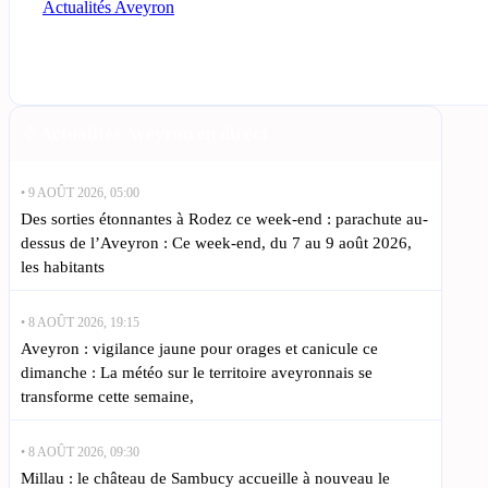
Actualités Aveyron
Actualités Aveyron en direct
• 9 AOÛT 2026, 05:00
Des sorties étonnantes à Rodez ce week-end : parachute au-
dessus de l’Aveyron : Ce week-end, du 7 au 9 août 2026,
les habitants
• 8 AOÛT 2026, 19:15
Aveyron : vigilance jaune pour orages et canicule ce
dimanche : La météo sur le territoire aveyronnais se
transforme cette semaine,
• 8 AOÛT 2026, 09:30
Millau : le château de Sambucy accueille à nouveau le