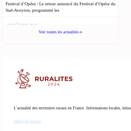
Festival d’Opéra : Le retour annoncé du Festival d’Opéra du
Sud-Aveyron, programmé les
• 8 AOÛT 2026, 06:15
Concert de Elle et Lui à Rodez : découvrez le programme
Voir toutes les actualités
détaillé : Le 19 septembre 2026, Villefranche-de-Rouergue
vibrera au rythme du duo
• 7 AOÛT 2026, 20:30
Rodez se prépare à une reprise festive en Ligue 2 contre
Laval ce samedi : Rodez s’enthousiasme avant le coup
d’envoi de la nouvelle saison
• 7 AOÛT 2026, 17:15
Millau rouvre la baignade à Massebiau et au Gourg de
Bades : Les amoureux de la baignade à Millau peuvent
L'actualité des territoires ruraux en France. Informations locales, initi
souffler :
Mentions légales
• 7 AOÛT 2026, 14:00