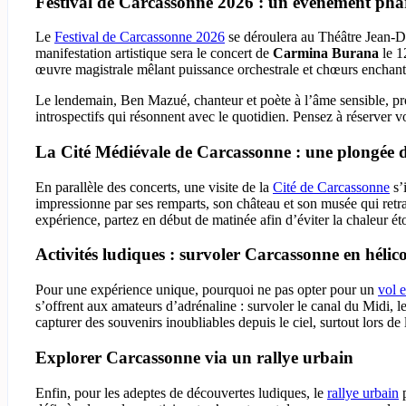
Festival de Carcassonne 2026 : un événement phar
Le
Festival de Carcassonne 2026
se déroulera au Théâtre Jean-D
manifestation artistique sera le concert de
Carmina Burana
le 1
œuvre magistrale mêlant puissance orchestrale et chœurs enchant
Le lendemain, Ben Mazué, chanteur et poète à l’âme sensible, pro
introspectifs qui résonnent avec le quotidien. Pensez à réserver v
La Cité Médiévale de Carcassonne : une plongée da
En parallèle des concerts, une visite de la
Cité de Carcassonne
s’
impressionne par ses remparts, son château et son musée qui retra
expérience, partez en début de matinée afin d’éviter la chaleur é
Activités ludiques : survoler Carcassonne en hélic
Pour une expérience unique, pourquoi ne pas opter pour un
vol 
s’offrent aux amateurs d’adrénaline : survoler le canal du Midi, l
capturer des souvenirs inoubliables depuis le ciel, surtout lors de 
Explorer Carcassonne via un rallye urbain
Enfin, pour les adeptes de découvertes ludiques, le
rallye urbain
p