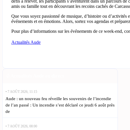
défis à relever, les participants s’aventurent dans un parcours d
amis ou famille tout en découvrant les recoins cachés de Carcass
Que vous soyez passionné de musique, d’histoire ou d’activités e
événements et en émotions. Alors, sortez vos agendas et préparez-
Pour plus d’informations sur les événements de ce week-end, con
Actualités Aude
Actualités Aude en direct
• 7 AOÛT 2026, 11:15
Aude : un nouveau feu réveille les souvenirs de l’incendie
de l’an passé : Un incendie s’est déclaré ce jeudi 6 août près
de
• 7 AOÛT 2026, 08:00