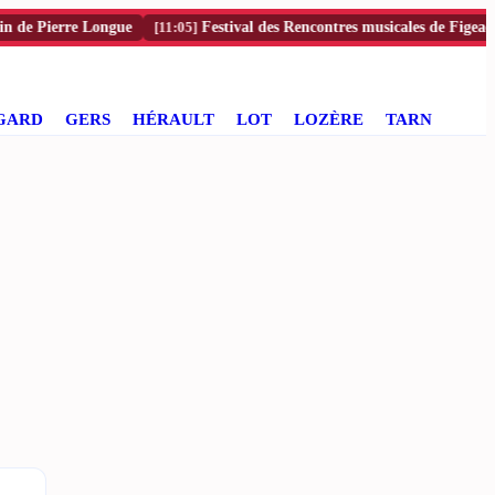
Pierre Longue
[11:05]
Festival des Rencontres musicales de Figeac : conce
GARD
GERS
HÉRAULT
LOT
LOZÈRE
TARN