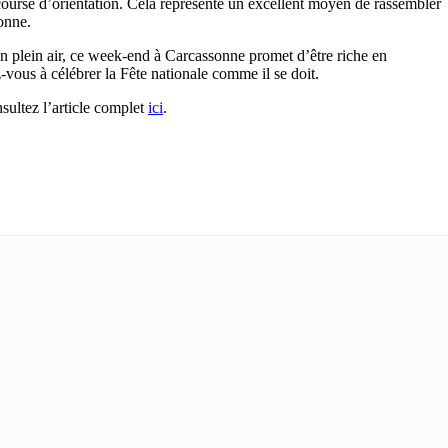
e course d’orientation. Cela représente un excellent moyen de rassembler
onne.
n plein air, ce week-end à Carcassonne promet d’être riche en
vous à célébrer la Fête nationale comme il se doit.
sultez l’article complet
ici
.