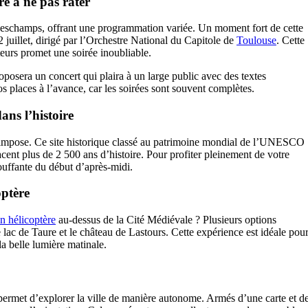
e à ne pas rater
eschamps, offrant une programmation variée. Un moment fort de cette
2 juillet, dirigé par l’Orchestre National du Capitole de
Toulouse
. Cette
eurs promet une soirée inoubliable.
posera un concert qui plaira à un large public avec des textes
os places à l’avance, car les soirées sont souvent complètes.
ns l’histoire
impose. Ce site historique classé au patrimoine mondial de l’UNESCO
cent plus de 2 500 ans d’histoire. Pour profiter pleinement de votre
touffante du début d’après-midi.
optère
en hélicoptère
au-dessus de la Cité Médiévale ? Plusieurs options
e lac de Taure et le château de Lastours. Cette expérience est idéale pou
la belle lumière matinale.
ermet d’explorer la ville de manière autonome. Armés d’une carte et d