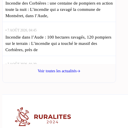
Incendie des Corbières : une centaine de pompiers en action
toute la nuit : L’incendie qui a ravagé la commune de
Montséret, dans l’Aude,
• 7 AOÛT 2026, 04:45
Incendie dans l’Aude : 100 hectares ravagés, 120 pompiers
sur le terrain : L’incendie qui a touché le massif des
Corbières, près de
• 7 AOÛT 2026, 01:30
Montséret : un incendie maîtrisé après avoir ravagé 100
Voir toutes les actualités
hectares dans l’Aude : Incendie à Montséret : 100 hectares
ravagés, l’Aude en alerte
• 6 AOÛT 2026, 22:15
Incendie contenu dans l’Aude : 100 hectares brûlés,
précisions du préfet : L’Aude est actuellement confrontée à
un incendie sur la commune