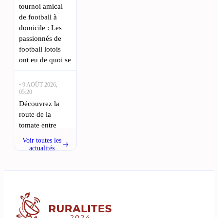
tournoi amical
de football à
domicile : Les
passionnés de
football lotois
ont eu de quoi se
• 9 AOÛT 2026,
05:20
Découvrez la
route de la
tomate entre
Cahors et Figeac
Voir toutes les
cet été : La
actualités
passion pour la
tomate
s’épanouit en
Lot-et-Garonne,
où des