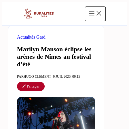
Aller
au
contenu
Actualités Gard
Marilyn Manson éclipse les
arènes de Nîmes au festival
d’été
PAR
HUGO CLEMENT
- 9 JUIL 2026, 09:15
🔗 Partager