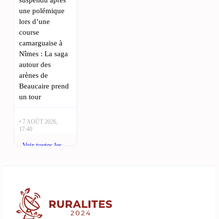
une polémique
lors d’une
course
camarguaise à
Nîmes : La saga
autour des
arènes de
Beaucaire prend
un tour
• 7 AOÛT 2026,
17:40
Incendie près de
Voir toutes les
Nîmes : les
actualités
pompiers
maîtrisent un feu
au bord de l’A9 :
Un incendie
s’est déclaré
vendredi 7 août