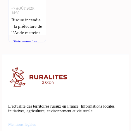
• 7 AOÛT 2026,
14:30
Risque incendie
: la préfecture de
l’Aude restreint
l’accès aux
Voir toutes les
forêts : Les
actualités
incendies
ravagent
actuellement les
massifs forestiers
de l’Aude,
entraînant
• 7 AOÛT 2026,
11:15
L'actualité des territoires ruraux en France. Informations locales,
Aude : un
initiatives, agriculture, environnement et vie rurale.
nouveau feu
réveille les
Mentions légales
souvenirs de