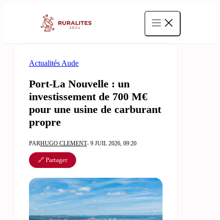
Aller
au
contenu
Actualités Aude
Port-La Nouvelle : un
investissement de 700 M€
pour une usine de carburant
propre
PAR
HUGO CLEMENT
- 9 JUIL 2026, 09:20
🔗 Partager