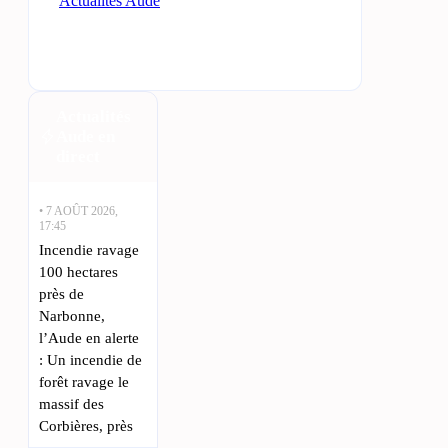
Actualités Aude
Actualités
Aude en
direct
• 7 AOÛT 2026,
17:45
Incendie ravage
100 hectares
près de
Narbonne,
l’Aude en alerte
: Un incendie de
forêt ravage le
massif des
Corbières, près