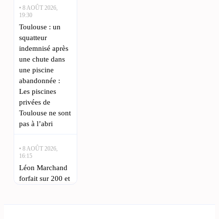
• 8 AOÛT 2026,
19:30
Toulouse : un
squatteur
indemnisé après
une chute dans
une piscine
abandonnée :
Les piscines
privées de
Toulouse ne sont
pas à l’abri
• 8 AOÛT 2026,
16:15
Léon Marchand
forfait sur 200 et
400 m quatre
Voir toutes les
nages à l’Euro
actualités
de natation :