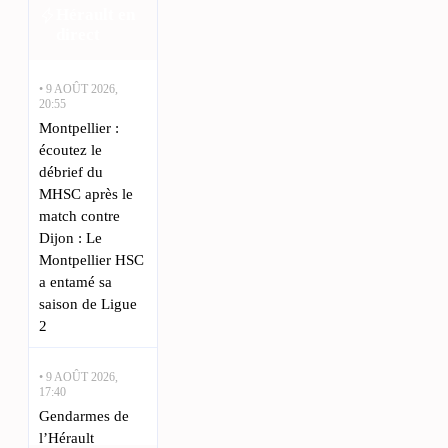
Hérault en
direct
• 9 AOÛT 2026,
20:55
Montpellier :
écoutez le
débrief du
MHSC après le
match contre
Dijon : Le
Montpellier HSC
a entamé sa
saison de Ligue
2
• 9 AOÛT 2026,
17:40
Gendarmes de
l’Hérault