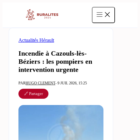
Aller
au
contenu
Actualités Hérault
Incendie à Cazouls-lès-
Béziers : les pompiers en
intervention urgente
PAR
HUGO CLEMENT
- 9 JUIL 2026, 15:25
🔗 Partager