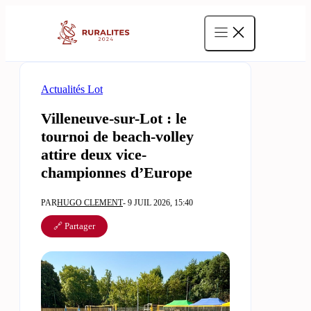
Aller
au
contenu
Actualités Lot
Villeneuve-sur-Lot : le
tournoi de beach-volley
attire deux vice-
championnes d’Europe
PAR
HUGO CLEMENT
- 9 JUIL 2026, 15:40
🔗 Partager