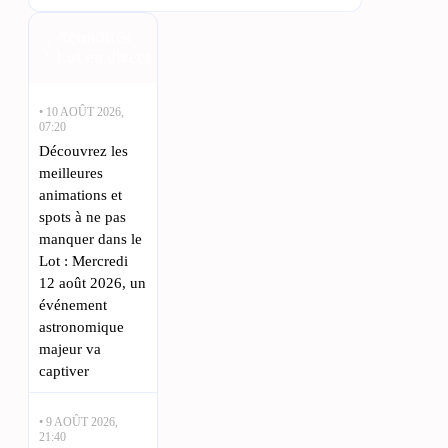
Actualités
Lot en direct
• 10 AOÛT 2026,
07:20
Découvrez les
meilleures
animations et
spots à ne pas
manquer dans le
Lot : Mercredi
12 août 2026, un
événement
astronomique
majeur va
captiver
• 9 AOÛT 2026,
21:40