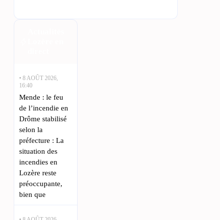
Actualités
Lozère en
direct
• 8 AOÛT 2026,
16:40
Mende : le feu
de l’incendie en
Drôme stabilisé
selon la
préfecture : La
situation des
incendies en
Lozère reste
préoccupante,
bien que
• 8 AOÛT 2026,