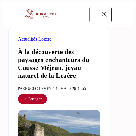
Aller
au
contenu
Actualités Lozère
À la découverte des
paysages enchanteurs du
Causse Méjean, joyau
naturel de la Lozère
PAR
HUGO CLEMENT
- 15 MAI 2026, 16:55
🔗 Partager