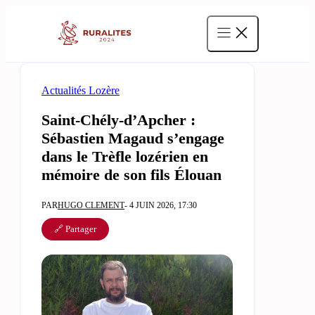
Aller
au
contenu
Actualités Lozère
Saint-Chély-d’Apcher :
Sébastien Magaud s’engage
dans le Trèfle lozérien en
mémoire de son fils Élouan
PAR
HUGO CLEMENT
- 4 JUIN 2026, 17:30
🔗 Partager