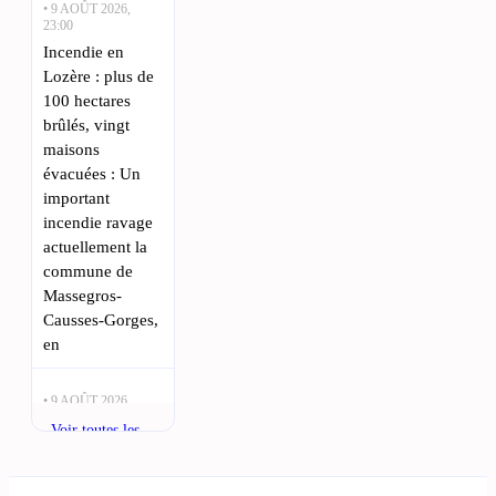
• 9 AOÛT 2026,
23:00
Incendie en
Lozère : plus de
100 hectares
brûlés, vingt
maisons
évacuées : Un
important
incendie ravage
actuellement la
commune de
Massegros-
Causses-Gorges,
en
• 9 AOÛT 2026,
18:45
Voir toutes les
Mende et Florac
actualités
: découvrez les
initiatives 2023