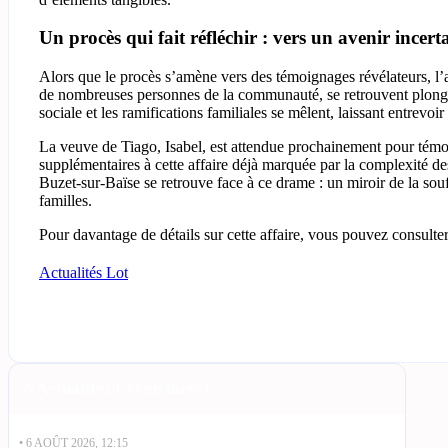
Un procès qui fait réfléchir : vers un avenir ince
Alors que le procès s’amène vers des témoignages révélateurs, l’a
de nombreuses personnes de la communauté, se retrouvent plongés
sociale et les ramifications familiales se mêlent, laissant entrevoi
La veuve de Tiago, Isabel, est attendue prochainement pour témoi
supplémentaires à cette affaire déjà marquée par la complexité de
Buzet-sur-Baïse se retrouve face à ce drame : un miroir de la souf
familles.
Pour davantage de détails sur cette affaire, vous pouvez consulter
Actualités Lot
Actualités Lot en direct
• 6 AOÛT 2026, 12:15