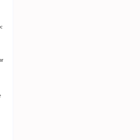
ec
ar
e