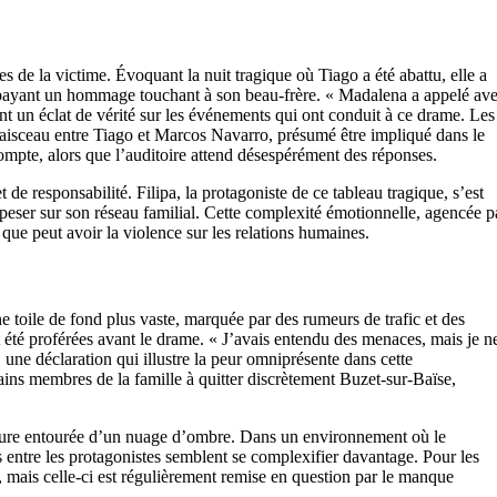
de la victime. Évoquant la nuit tragique où Tiago a été abattu, elle a
 payant un hommage touchant à son beau-frère. « Madalena a appelé av
t un éclat de vérité sur les événements qui ont conduit à ce drame. Les
 faisceau entre Tiago et Marcos Navarro, présumé être impliqué dans le
pte, alors que l’auditoire attend désespérément des réponses.
de responsabilité. Filipa, la protagoniste de ce tableau tragique, s’est
 peser sur son réseau familial. Cette complexité émotionnelle, agencée p
s que peut avoir la violence sur les relations humaines.
e toile de fond plus vaste, marquée par des rumeurs de trafic et des
été proférées avant le drame. « J’avais entendu des menaces, mais je n
pa, une déclaration qui illustre la peur omniprésente dans cette
ins membres de la famille à quitter discrètement Buzet-sur-Baïse,
igure entourée d’un nuage d’ombre. Dans un environnement où le
s entre les protagonistes semblent se complexifier davantage. Pour les
é, mais celle-ci est régulièrement remise en question par le manque