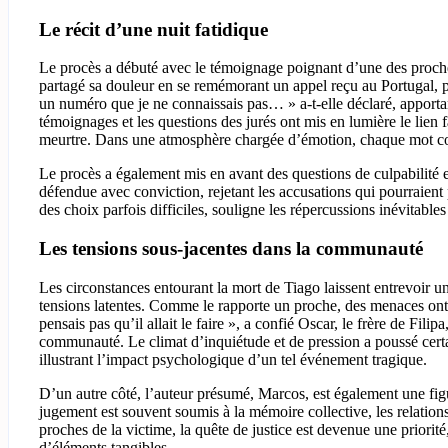
Le récit d’une nuit fatidique
Le procès a débuté avec le témoignage poignant d’une des proches 
partagé sa douleur en se remémorant un appel reçu au Portugal,
un numéro que je ne connaissais pas… » a-t-elle déclaré, apportan
témoignages et les questions des jurés ont mis en lumière le lien
meurtre. Dans une atmosphère chargée d’émotion, chaque mot com
Le procès a également mis en avant des questions de culpabilité et 
défendue avec conviction, rejetant les accusations qui pourraient
des choix parfois difficiles, souligne les répercussions inévitable
Les tensions sous-jacentes dans la communauté
Les circonstances entourant la mort de Tiago laissent entrevoir un
tensions latentes. Comme le rapporte un proche, des menaces ont 
pensais pas qu’il allait le faire », a confié Oscar, le frère de Fili
communauté. Le climat d’inquiétude et de pression a poussé certa
illustrant l’impact psychologique d’un tel événement tragique.
D’un autre côté, l’auteur présumé, Marcos, est également une f
jugement est souvent soumis à la mémoire collective, les relation
proches de la victime, la quête de justice est devenue une priorit
d’éléments tangibles.