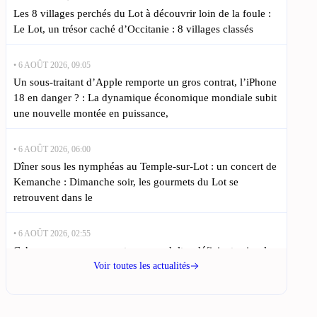
Les 8 villages perchés du Lot à découvrir loin de la foule :
Le Lot, un trésor caché d’Occitanie : 8 villages classés
• 6 AOÛT 2026, 09:05
Un sous-traitant d’Apple remporte un gros contrat, l’iPhone
18 en danger ? : La dynamique économique mondiale subit
une nouvelle montée en puissance,
• 6 AOÛT 2026, 06:00
Dîner sous les nymphéas au Temple-sur-Lot : un concert de
Kemanche : Dimanche soir, les gourmets du Lot se
retrouvent dans le
• 6 AOÛT 2026, 02:55
Cahors : un nouveau centre pour adultes déficients visuels
ouvre ses portes : L’ouverture d’un nouvel établissement
Voir toutes les actualités
pour adultes handicapés visuels à Cahors,