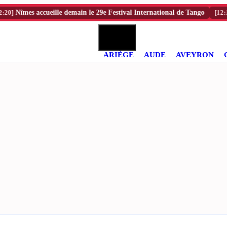
mes accueille demain le 29e Festival International de Tango
[12:15]
Les 
ARIÈGE
AUDE
AVEYRON