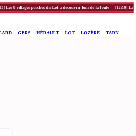
8 villages perchés du Lot à découvrir loin de la foule
[12:10]
La chaîne d
GARD
GERS
HÉRAULT
LOT
LOZÈRE
TARN