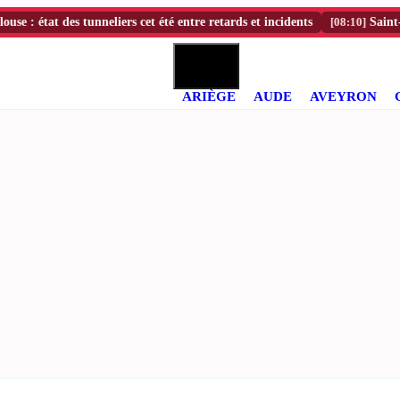
 état des tunneliers cet été entre retards et incidents
[08:10]
Saint-Rome-d
ARIÈGE
AUDE
AVEYRON