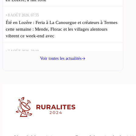
• 8 AOÛT 2026, 07:55
Été en Lozère : Feria à La Canourgue et créateurs à Termes
cette semaine : Mende, Florac et les villages alentours
vibrent ce week-end avec
• 7 AOÛT 2026, 23:10
Incendie en Lozère, fièvre équine à Mende et vol de bus à
Voir toutes les actualités
Florac : l’actu du jour : À Naussac, un incendie dévastateur
a ravagé près de 100
• 7 AOÛT 2026, 18:55
Incendie à Naussac : 100 hectares brûlés et des terrains
menacés en Lozère : Ce vendredi 7 août 2026, un incendie
à proximité du
• 7 AOÛT 2026, 14:40
Incendie à Naussac-Fontanes : plus de 30 hectares ravagés