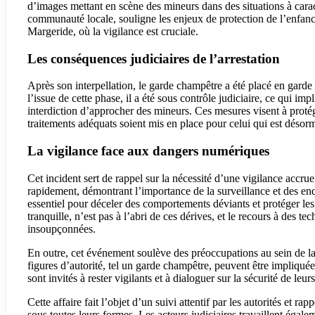
d’images mettant en scène des mineurs dans des situations à carac
communauté locale, souligne les enjeux de protection de l’enfanc
Margeride, où la vigilance est cruciale.
Les conséquences judiciaires de l’arrestation
Après son interpellation, le garde champêtre a été placé en garde 
l’issue de cette phase, il a été sous contrôle judiciaire, ce qui im
interdiction d’approcher des mineurs. Ces mesures visent à protége
traitements adéquats soient mis en place pour celui qui est désor
La vigilance face aux dangers numériques
Cet incident sert de rappel sur la nécessité d’une vigilance accr
rapidement, démontrant l’importance de la surveillance et des en
essentiel pour déceler des comportements déviants et protéger l
tranquille, n’est pas à l’abri de ces dérives, et le recours à des t
insoupçonnées.
En outre, cet événement soulève des préoccupations au sein de la
figures d’autorité, tel un garde champêtre, peuvent être impliqué
sont invités à rester vigilants et à dialoguer sur la sécurité de leur
Cette affaire fait l’objet d’un suivi attentif par les autorités et r
sous toutes leurs formes. Les acteurs judiciaires travaillent égalem