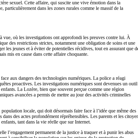
tère sexuel. Cette affaire, qui suscite une vive émotion dans la
e, particulièrement dans les zones rurales comme le massif de la
à vue, où les investigations ont approfondi les preuves contre lui. À
plique des restrictions strictes, notamment une obligation de soins et une
r les jeunes et à éviter de potentielles récidives, tout en assurant que d
mais mis en cause dans cette affaire choquante.
ue face aux dangers des technologies numériques. La police a réagi
quêtes proactives. Les investigations numériques sont devenues un outil
es enfants. La Lozère, bien que souvent perçue comme une région
echniques avancées a permis de mettre au jour des activités criminelles
 population locale, qui doit désormais faire face à l’idée que même des
es dans des actes profondément répréhensibles. Les parents et les citoye
s enfants, tant dans la vie réelle que sur Internet.
appelle l’engagement permanent de la justice à traquer et à punir les abus
ent à sensibiliser la population sur les enjeux de la protection de