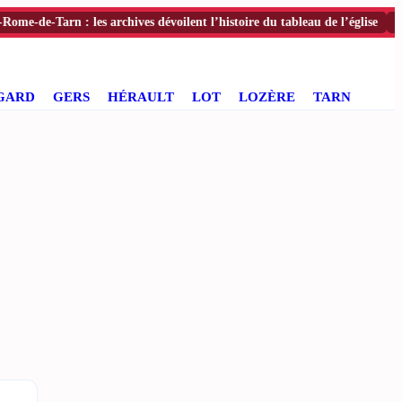
e-Tarn : les archives dévoilent l’histoire du tableau de l’église
[07:55]
GARD
GERS
HÉRAULT
LOT
LOZÈRE
TARN