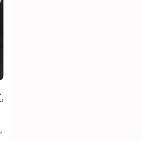
e
ur
és