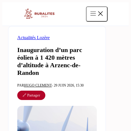
Aller
au
contenu
Actualités Lozère
Inauguration d’un parc
éolien à 1 420 mètres
d’altitude à Arzenc-de-
Randon
PAR
HUGO CLEMENT
- 29 JUIN 2026, 15:30
🔗 Partager