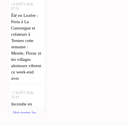
• 8 AOÛT 2026,
07:55
Été en Lozère :
Feria à La
Canourgue et
créateurs à
Termes cette
semaine :
Mende, Florac et
les villages
alentours vibrent
ce week-end
avec
• 7 AOÛT 2026,
23:10
Incendie en
Lozère, fièvre
Voir toutes les
équine à Mende
actualités
et vol de bus à