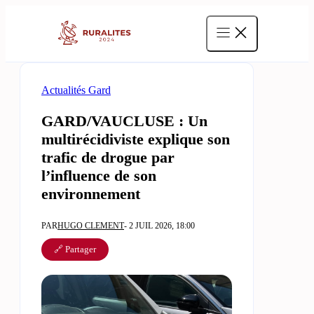
Aller
au
contenu
Actualités Gard
GARD/VAUCLUSE : Un
multirécidiviste explique son
trafic de drogue par
l’influence de son
environnement
PAR
HUGO CLEMENT
- 2 JUIL 2026, 18:00
🔗 Partager