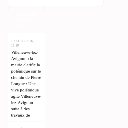
Actualités
Gard en
direct
• 7 AOÛT 2026,
11:10
Villeneuve-lez-
Avignon : la
mairie clarifie la
polémique sur le
chemin de Pierre
Longue : Une
vive polémique
agite Villeneuve-
lez-Avignon
suite à des
travaux de