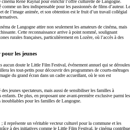
r le cinéma René Raynal pour enrichir l’offre culturelle de Langogne.
é comme un lieu indispensable pour les passionnés de films d’auteur. L
et de l’image animée, et son obtention est le fruit d’un travail collégial
ternatives.
cinéma de Langogne attire non seulement les amateurs de cinéma, mais
hissante. Cette reconnaissance arrive à point nommé, soulignant
ones rurales françaises, particulièrement en Lozère, où l’accès à des
 pour les jeunes
ns aucun doute le Little Film Festival, événement annuel qui se dérouler
llera les tout-petits pour découvrir des programmes de courts-métrages
la magie du grand écran dans un cadre accueillant, où le son est
es jeunes spectateurs, mais aussi de sensibiliser les familles à
rs enfants. De plus, en proposant une avant-première exclusive parmi les
s inoubliables pour les familles de Langogne.
 il représente un véritable vecteur culturel pour la commune et les
grâce à des initiatives comme le Little Film Festival, le cinéma contribu