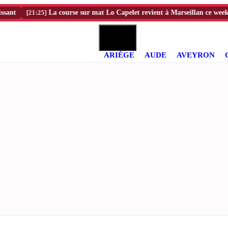
[21:25]
La course sur mat Lo Capelet revient à Marseillan ce weekend
ARIÈGE
AUDE
AVEYRON