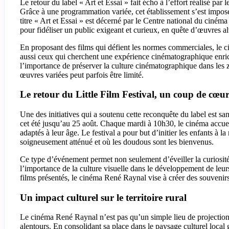
Le retour du label « Art et Essai » fait écho à l’effort réalisé pa
Grâce à une programmation variée, cet établissement s’est impos
titre « Art et Essai » est décerné par le Centre national du cinéma 
pour fidéliser un public exigeant et curieux, en quête d’œuvres al
En proposant des films qui défient les normes commerciales, le 
aussi ceux qui cherchent une expérience cinématographique enric
l’importance de préserver la culture cinématographique dans les z
œuvres variées peut parfois être limité.
Le retour du Little Film Festival, un coup de cœur
Une des initiatives qui a soutenu cette reconquête du label est sa
cet été jusqu’au 25 août. Chaque mardi à 10h30, le cinéma accuei
adaptés à leur âge. Le festival a pour but d’initier les enfants à 
soigneusement atténué et où les doudous sont les bienvenus.
Ce type d’événement permet non seulement d’éveiller la curiosité d
l’importance de la culture visuelle dans le développement de leu
films présentés, le cinéma René Raynal vise à créer des souvenir
Un impact culturel sur le territoire rural
Le cinéma René Raynal n’est pas qu’un simple lieu de projection ;
alentours. En consolidant sa place dans le paysage culturel local 