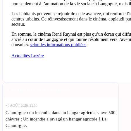
non seulement à l’animation de la vie sociale à Langogne, mais il j
Les habitants peuvent se réjouir de cette avancée, qui renforce l’
centres urbains. Ce réinvestissement dans le cinéma, applaudi par 
secteur.
En somme, le cinéma René Raynal est plus qu’un écran qui diffuse
ancré au cœur de Langogne et qui tourne résolument vers l’avenir. P
consultez
selon les informations publiées
.
Actualités Lozère
Actualités Lozère en direct
• 6 AOÛT 2026, 21:15
Canourgue : un incendie dans un hangar agricole sauve 500
chèvres : Un incendie a ravagé un hangar agricole à La
Canourgue,