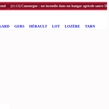
[21:15]
Canourgue : un incendie dans un hangar agricole sauve 500 chèvre
GARD
GERS
HÉRAULT
LOT
LOZÈRE
TARN