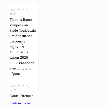
• 6 AOÛT 2026,
10:50
Thomas Ramos
s’impose au
Stade Toulousain
: retour sur son
parcours en
rugby : À
Toulouse, la
saison 2026-
2027 s’annonce
avec un grand
départ.
• 6 AOÛT 2026,
07:45
Daniel Brennan,
ancien du Stade
Voir toutes les
Toulousain,
actualités