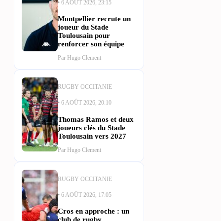
• 6 AOÛT 2026, 23:15
Montpellier recrute un
joueur du Stade
Toulousain pour
renforcer son équipe
Par Hugo Clement
RUGBY OCCITANIE
• 6 AOÛT 2026, 20:10
Thomas Ramos et deux
joueurs clés du Stade
Toulousain vers 2027
Par Hugo Clement
RUGBY OCCITANIE
• 6 AOÛT 2026, 17:05
Cros en approche : un
club de rugby