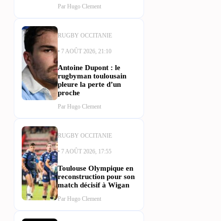
Par Hugo Clement
RUGBY OCCITANIE
• 7 AOÛT 2026, 21:10
Antoine Dupont : le
rugbyman toulousain
pleure la perte d’un
proche
Par Hugo Clement
RUGBY OCCITANIE
• 7 AOÛT 2026, 17:55
Toulouse Olympique en
reconstruction pour son
match décisif à Wigan
Par Hugo Clement