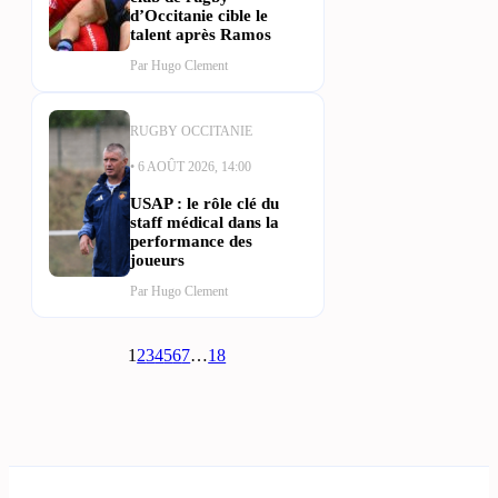
d’Occitanie cible le
talent après Ramos
Par Hugo Clement
RUGBY OCCITANIE
• 6 AOÛT 2026, 14:00
USAP : le rôle clé du
staff médical dans la
performance des
joueurs
Par Hugo Clement
1
2
3
4
5
6
7
…
18