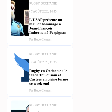
RUGBY OCCITANIE
• 7 AOÛT 2026, 14:45
L’USAP présente un
maillot hommage à
Jean-François
Imbernon à Perpignan
Par Hugo Clement
RUGBY OCCITANIE
• 7 AOÛT 2026, 11:35
Rugby en Occitanie : le
Stade Toulousain et
Castres en pleine forme
ce week-end
Par Hugo Clement
RUGBY OCCITANIE