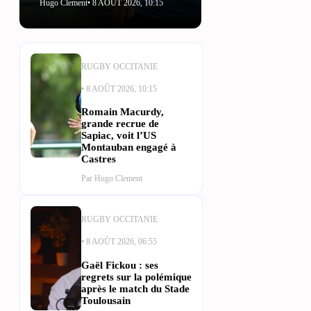
Hugo Clement
• 8 AOÛT 2026, 10:15
RUGBY OCCITANIE
• 8 AOÛT 2026, 10:15
Romain Macurdy,
grande recrue de
Sapiac, voit l’US
Montauban engagé à
Castres
Par Hugo Clement
RUGBY OCCITANIE
• 8 AOÛT 2026, 06:55
Gaël Fickou : ses
regrets sur la polémique
après le match du Stade
Toulousain