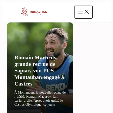
Aller
au
contenu
Romain Macurdy,
grande recrue de
Sapiac, voit l’US
Montauban engagé à
Castres
À Montauban, la nouvelle recrue de
l’USM, Romain Macurdy, fait
parler d’elle. Après avoir quitté le
Castres Olympique, ce jeune