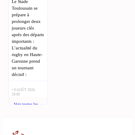
Le Stade
Toulousain se
prépare à
prolonger deux
joueurs clés
après des départs
importants :
L’actualité du
rugby en Haute-
Garonne prend
un tournant
décisif :
• 8 AOÛT 2026,
20:00
Stade Toulousain
Voir toutes les
dévoile un
actualités
maillot exclusif
pour le Pic du
Midi : Le Stade
Toulousain fait