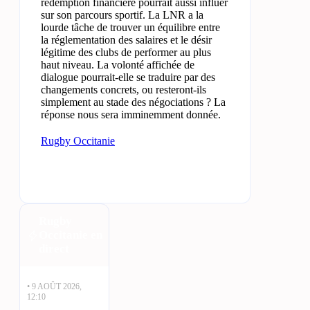
rédemption financière pourrait aussi influer
sur son parcours sportif. La LNR a la
lourde tâche de trouver un équilibre entre
la réglementation des salaires et le désir
légitime des clubs de performer au plus
haut niveau. La volonté affichée de
dialogue pourrait-elle se traduire par des
changements concrets, ou resteront-ils
simplement au stade des négociations ? La
réponse nous sera imminemment donnée.
Rugby Occitanie
Rugby
Occitanie en
direct
• 9 AOÛT 2026,
12:10