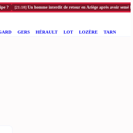
[21:10]
Un homme interdit de retour en Ariège après avoir semé la police
GARD
GERS
HÉRAULT
LOT
LOZÈRE
TARN