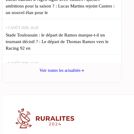
ambitions pour la saison ? : Lucas Martins rejoint Castres :
un nouvel élan pour le
• 5 AOÛT 2026, 16:20
Stade Toulousain : le départ de Ramos marque-t-il un
tournant décisif ? : Le départ de Thomas Ramos vers le
Racing 92 en
• 5 AOÛT 2026, 13:15
Ramos quitte Toulouse : Novès évoque un choix financier
Voir toutes les actualités
et assure l’avenir du club : Le rugby toulousain entre en
phase de transition avec l’annonce
• 5 AOÛT 2026, 10:10
Lucas Martins, meilleur marqueur de Pro D2, rejoint Castres
pour le Top 14 : Lucas Martins : Une future étoile du rugby
à Castres