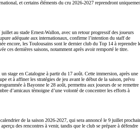
ternational, et certains éléments du cru 2026-2027 reprendront uniqueme
7 juillet au stade Ernest-Wallon, avec un retour progressif des joueurs
pure adéquate aux internationaux, confirme l’intention du staff de
née encore, les Toulousains sont le dernier club du Top 14 à reprendre l
rvée ces dernières saisons, notamment après avoir remporté le titre.
era un stage en Catalogne à partir du 17 août. Cette immersion, après une
pe et à affiner les stratégies de jeu avant le début de la saison, prévu
rogrammée à Bayonne le 28 août, permettra aux joueurs de se remettre
mbre d’amicaux témoigne d’une volonté de concentrer les efforts à
alendrier de la saison 2026-2027, qui sera annoncé le 9 juillet prochai
aperçu des rencontres à venir, tandis que le club se prépare à défendre