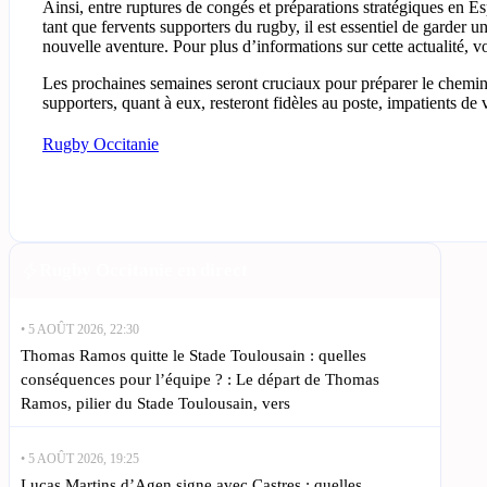
Ainsi, entre ruptures de congés et préparations stratégiques en E
tant que fervents supporters du rugby, il est essentiel de garder u
nouvelle aventure. Pour plus d’informations sur cette actualité, v
Les prochaines semaines seront cruciaux pour préparer le chemi
supporters, quant à eux, resteront fidèles au poste, impatients de 
Rugby Occitanie
Rugby Occitanie en direct
• 5 AOÛT 2026, 22:30
Thomas Ramos quitte le Stade Toulousain : quelles
conséquences pour l’équipe ? : Le départ de Thomas
Ramos, pilier du Stade Toulousain, vers
• 5 AOÛT 2026, 19:25
Lucas Martins d’Agen signe avec Castres : quelles