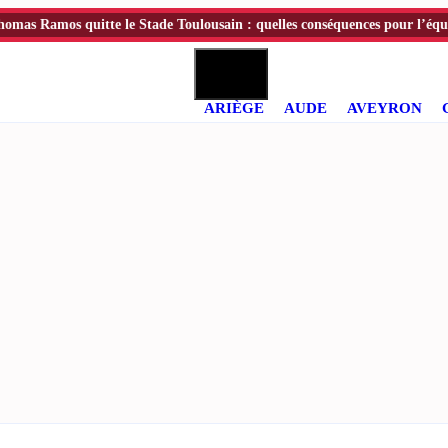
mos quitte le Stade Toulousain : quelles conséquences pour l’équipe ?
ARIÈGE
AUDE
AVEYRON