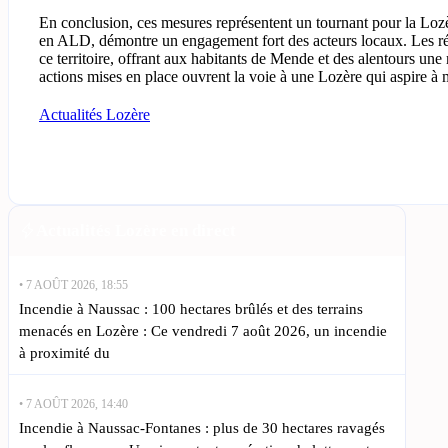
En conclusion, ces mesures représentent un tournant pour la Lozè
en ALD, démontre un engagement fort des acteurs locaux. Les résu
ce territoire, offrant aux habitants de Mende et des alentours une
actions mises en place ouvrent la voie à une Lozère qui aspire à 
Actualités Lozère
Actualités Lozère en direct
• 7 AOÛT 2026, 18:55
Incendie à Naussac : 100 hectares brûlés et des terrains
menacés en Lozère : Ce vendredi 7 août 2026, un incendie
à proximité du
• 7 AOÛT 2026, 14:40
Incendie à Naussac-Fontanes : plus de 30 hectares ravagés