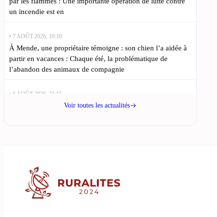
par les flammes : Une importante opération de lutte contre
un incendie est en
• 7 AOÛT 2026, 10:10
À Mende, une propriétaire témoigne : son chien l’a aidée à
partir en vacances : Chaque été, la problématique de
l’abandon des animaux de compagnie
• 6 AOÛT 2026, 21:15
Canourgue : un incendie dans un hangar agricole sauve 500
Voir toutes les actualités
chèvres : Un incendie a ravagé un hangar agricole à La
Canourgue,
• 6 AOÛT 2026, 17:01
Un bus affrété par le conseil départemental de Lozère pour
soutenir Miss : Candice Gauch, une Lozérienne au palmarès
impressionnant, s’apprête à embrasser
• 6 AOÛT 2026, 12:45