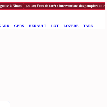
 à Nîmes
[20:50]
Feux de forêt : interventions des pompiers au cœur du 
GARD
GERS
HÉRAULT
LOT
LOZÈRE
TARN