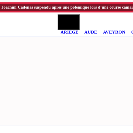
im Cadenas suspendu après une polémique lors d’une course camarguaise
ARIÈGE
AUDE
AVEYRON