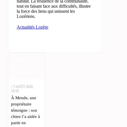
habitat. La résilience de la communauté,
tout en faisant face aux difficultés, illustre
la force des liens qui unissent les
Lozériens.
Actualités Lozère
Actualités
Lozère en
direct
• 7 AOÛT 2026,
10:10
À Mende, une
propriétaire
témoigne : son
chien l’a aidée à
partir en