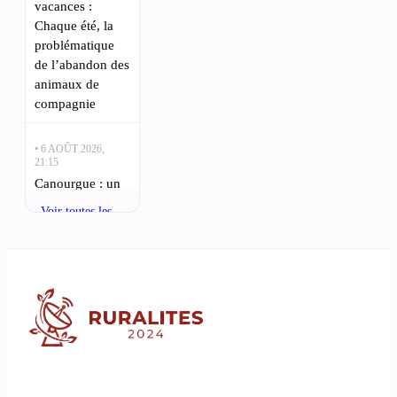
vacances :
Chaque été, la
problématique
de l’abandon des
animaux de
compagnie
• 6 AOÛT 2026,
21:15
Canourgue : un
incendie dans un
Voir toutes les
hangar agricole
actualités
sauve 500
chèvres : Un
incendie a
ravagé un
hangar agricole
à La Canourgue,
• 6 AOÛT 2026,