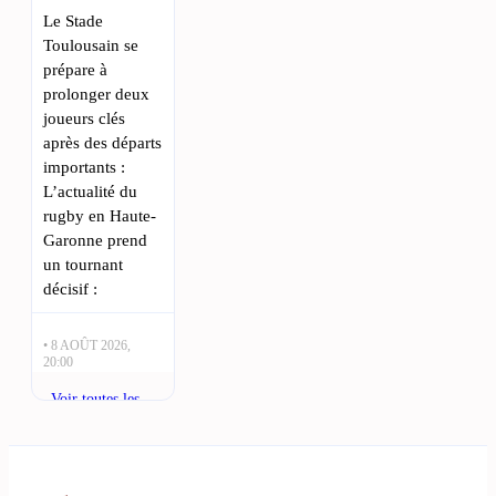
Le Stade
Toulousain se
prépare à
prolonger deux
joueurs clés
après des départs
importants :
L’actualité du
rugby en Haute-
Garonne prend
un tournant
décisif :
• 8 AOÛT 2026,
20:00
Stade Toulousain
Voir toutes les
dévoile un
actualités
maillot exclusif
pour le Pic du
Midi : Le Stade