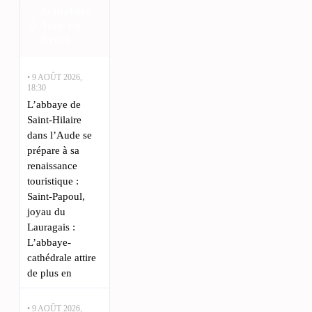
Actualités
Aude en
direct
• 9 AOÛT 2026,
18:30
L’abbaye de
Saint-Hilaire
dans l’Aude se
prépare à sa
renaissance
touristique :
Saint-Papoul,
joyau du
Lauragais :
L’abbaye-
cathédrale attire
de plus en
• 9 AOÛT 2026,