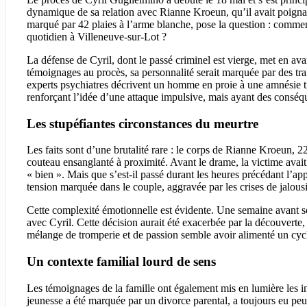
dynamique de sa relation avec Rianne Kroeun, qu’il avait poignar
marqué par 42 plaies à l’arme blanche, pose la question : comment
quotidien à Villeneuve-sur-Lot ?
La défense de Cyril, dont le passé criminel est vierge, met en avan
témoignages au procès, sa personnalité serait marquée par des tra
experts psychiatres décrivent un homme en proie à une amnésie tra
renforçant l’idée d’une attaque impulsive, mais ayant des conséq
Les stupéfiantes circonstances du meurtre
Les faits sont d’une brutalité rare : le corps de Rianne Kroeun, 2
couteau ensanglanté à proximité. Avant le drame, la victime avai
« bien ». Mais que s’est-il passé durant les heures précédant l’
tension marquée dans le couple, aggravée par les crises de jalou
Cette complexité émotionnelle est évidente. Une semaine avant so
avec Cyril. Cette décision aurait été exacerbée par la découverte
mélange de tromperie et de passion semble avoir alimenté un cycl
Un contexte familial lourd de sens
Les témoignages de la famille ont également mis en lumière les inf
jeunesse a été marquée par un divorce parental, a toujours eu peu 