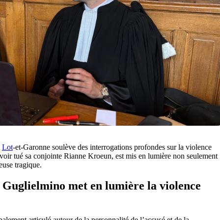
u
Lot
-et-Garonne soulève des interrogations profondes sur la violence
voir tué sa conjointe Rianne Kroeun, est mis en lumière non seulement
euse tragique.
l Guglielmino met en lumière la violence
alement articulé autour de la personnalité de l’accusé et de la