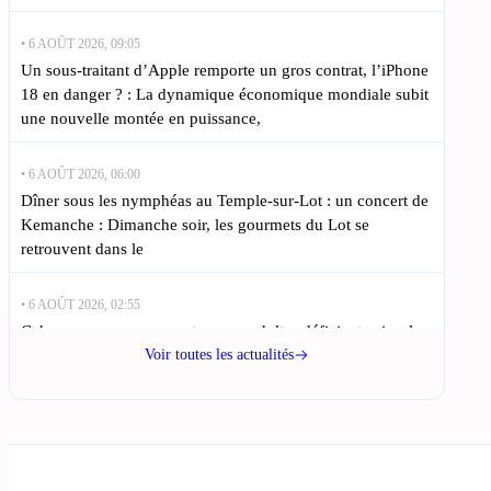
• 6 AOÛT 2026, 09:05
Un sous-traitant d’Apple remporte un gros contrat, l’iPhone
18 en danger ? : La dynamique économique mondiale subit
une nouvelle montée en puissance,
• 6 AOÛT 2026, 06:00
Dîner sous les nymphéas au Temple-sur-Lot : un concert de
Kemanche : Dimanche soir, les gourmets du Lot se
retrouvent dans le
• 6 AOÛT 2026, 02:55
Cahors : un nouveau centre pour adultes déficients visuels
ouvre ses portes : L’ouverture d’un nouvel établissement
Voir toutes les actualités
pour adultes handicapés visuels à Cahors,
• 5 AOÛT 2026, 20:45
Une famille du Lot ouvre un gîte pour interagir avec des
alpagas : Barbara Pigeon, originaire de Cahors, a décidé de