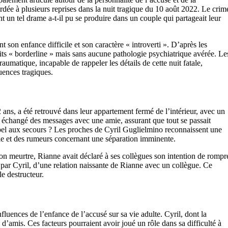
dée à plusieurs reprises dans la nuit tragique du 10 août 2022. Le crim
 un tel drame a-t-il pu se produire dans un couple qui partageait leur
t son enfance difficile et son caractère « introverti ». D’après les
its « borderline » mais sans aucune pathologie psychiatrique avérée. Le
umatique, incapable de rappeler les détails de cette nuit fatale,
uences tragiques.
2 ans, a été retrouvé dans leur appartement fermé de l’intérieur, avec un
t échangé des messages avec une amie, assurant que tout se passait
appel aux secours ? Les proches de Cyril Guglielmino reconnaissent une
sie et des rumeurs concernant une séparation imminente.
n meurtre, Rianne avait déclaré à ses collègues son intention de rompr
, par Cyril, d’une relation naissante de Rianne avec un collègue. Ce
e destructeur.
luences de l’enfance de l’accusé sur sa vie adulte. Cyril, dont la
d’amis. Ces facteurs pourraient avoir joué un rôle dans sa difficulté à