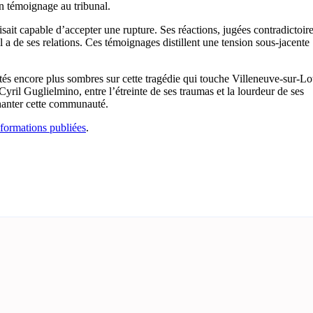
on témoignage au tribunal.
ait capable d’accepter une rupture. Ses réactions, jugées contradictoir
l a de ses relations. Ces témoignages distillent une tension sous-jacente 
ités encore plus sombres sur cette tragédie qui touche Villeneuve-sur-Lo
Cyril Guglielmino, entre l’étreinte de ses traumas et la lourdeur de ses
e hanter cette communauté.
nformations publiées
.