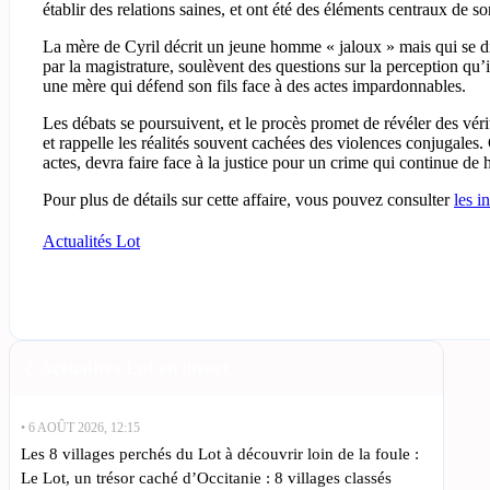
établir des relations saines, et ont été des éléments centraux de s
La mère de Cyril décrit un jeune homme « jaloux » mais qui se dis
par la magistrature, soulèvent des questions sur la perception qu’i
une mère qui défend son fils face à des actes impardonnables.
Les débats se poursuivent, et le procès promet de révéler des vér
et rappelle les réalités souvent cachées des violences conjugales. 
actes, devra faire face à la justice pour un crime qui continue d
Pour plus de détails sur cette affaire, vous pouvez consulter
les i
Actualités Lot
Actualités Lot en direct
• 6 AOÛT 2026, 12:15
Les 8 villages perchés du Lot à découvrir loin de la foule :
Le Lot, un trésor caché d’Occitanie : 8 villages classés