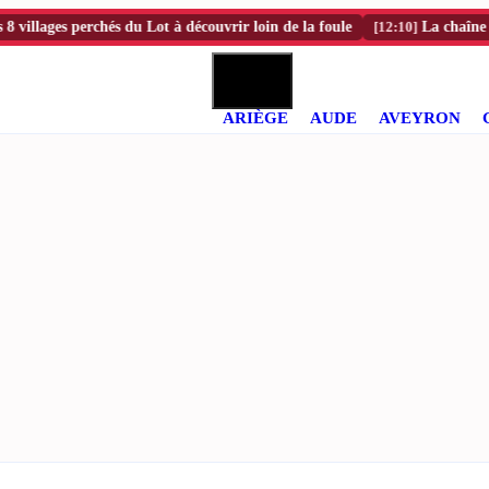
ages perchés du Lot à découvrir loin de la foule
[12:10]
La chaîne de burg
ARIÈGE
AUDE
AVEYRON