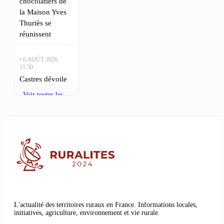
chocolatiers de
la Maison Yves
Thuriès se
réunissent
• 6 AOÛT 2026,
11:50
Castres dévoile
son projet de
Voir toutes les
renouveau : quel
actualités
avenir pour la
ville ? : Castres
se prépare pour
une saison
prometteuse au
Top 14
• 6 AOÛT 2026,
08:35
L'actualité des territoires ruraux en France. Informations locales,
Viala-du-Tarn :
initiatives, agriculture, environnement et vie rurale.
Une guinguette