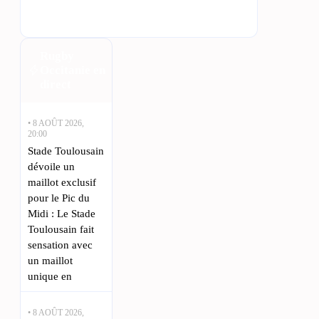
Rugby
Occitanie en
direct
• 8 AOÛT 2026,
20:00
Stade Toulousain
dévoile un
maillot exclusif
pour le Pic du
Midi : Le Stade
Toulousain fait
sensation avec
un maillot
unique en
• 8 AOÛT 2026,