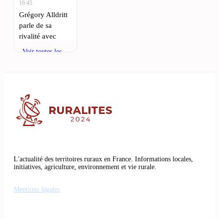
16:45
Grégory Alldritt
parle de sa
rivalité avec
l’UBB et le
Voir toutes les
Stade Toulousain
actualités
: Matthieu
Jalibert, le demi
d’ouverture du
Stade Bordelais,
suscite tant
• 8 AOÛT 2026,
13:25
XIII et XV :
L'actualité des territoires ruraux en France. Informations locales,
Toulouse,
initiatives, agriculture, environnement et vie rurale.
carrefour
réciproque du
Mentions légales
rugby occitan :
L’esprit du